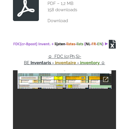
PDF – 1,2 MB
158 downloads
Download
☺ FDC (cr,Ph,S)-
BE
Inventaris -
inventaire
-
inventory
☺