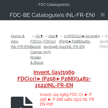
FDC Catalogu(e)(s)
Ga
direct
FDC-B
E Catalogu(e)s (NL-FR-EN)
naar
de
hoofdinhoud
Home &
»
(A)▼
»
(Aa)▼
»
(13)FDC(cr)►(jay)1969
»
(1
intro
FDC(cr-
FDC(cr)
(P256►P288)(1482-
(jay)
(NL+FR+EN)
Bpost)
(jay)1948-
1522)NL-FR-EN
FDC(
Campo
1975
Rodan
& Bpost
Invent. (jay)1969
FDC(cr)►(P256►P288)(1482-
1522)NL-FR-EN
Invent Jay 1969 FDC Cr ► P
256 ► P 288 1482 1522 NL FR
EN Pdf