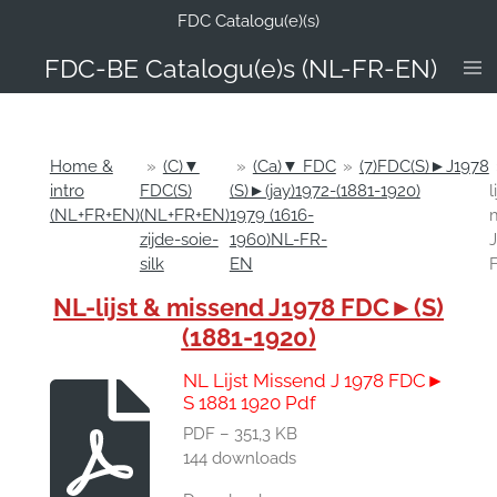
FDC Catalogu(e)(s)
Ga
direct
FDC-B
E Catalogu(e)s (NL-FR-EN)
naar
de
hoofdinhoud
Home &
»
(C)▼
»
(Ca)▼ FDC
»
(7)FDC(S)►J1978
intro
FDC(S)
(S)►(jay)1972-
(1881-1920)
l
(NL+FR+EN)
(NL+FR+EN)
1979 (1616-
zijde-soie-
1960)NL-FR-
silk
EN
NL-lijst & missend J1978 FDC►(S)
(1881-1920)
NL Lijst Missend J 1978 FDC►
S 1881 1920 Pdf
PDF – 351,3 KB
144 downloads