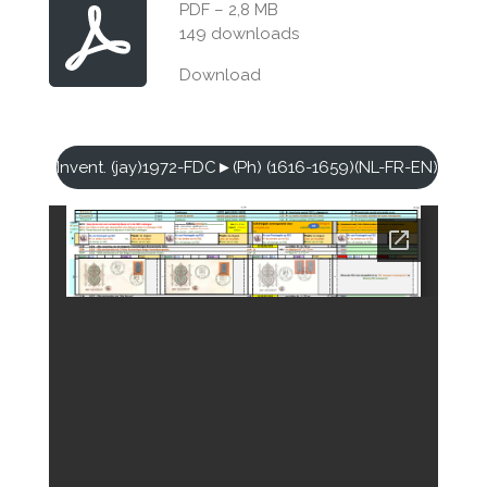
PDF – 2,8 MB
149 downloads
Download
Invent. (jay)1972-FDC►(Ph) (1616-1659)(NL-FR-EN)