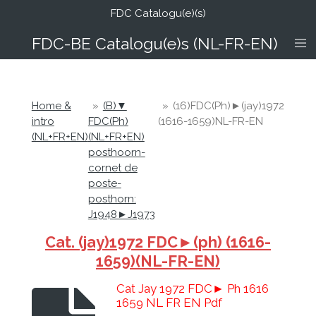
FDC Catalogu(e)(s)
Ga
direct
FDC-B
E Catalogu(e)s (NL-FR-EN)
naar
de
hoofdinhoud
Home &
»
(B)▼
»
(16)FDC(Ph)►(jay)1972
intro
FDC(Ph)
(1616-1659)NL-FR-EN
(NL+FR+EN)
(NL+FR+EN)
posthoorn-
cornet de
poste-
posthorn:
J1948►J1973
Cat. (jay)1972 FDC►(ph) (1616-
1659)(NL-FR-EN)
Cat Jay 1972 FDC► Ph 1616
1659 NL FR EN Pdf