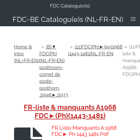
FDC Catalogu(e)(s)
Ga
direct
FDC-B
E Catalogu(e)s (NL-FR-EN)
naar
de
hoofdinhoud
Home &
»
(B)▼
»
(12)FDC(Ph)►(jay)1968
»
(12)F
intro
FDC(Ph)
(1443-1481)NL-FR-EN
liste &
(NL+FR+EN)
(NL+FR+EN)
manqua
posthoorn-
A1968-
cornet de
FDC(Ph)
poste-
posthorn:
J1948►J1973
FR-liste & manquants A1968
FDC►(Ph)(1443-1481)
FR Liste Manquants A 1968
FDC► Ph 1443 1481 Pdf