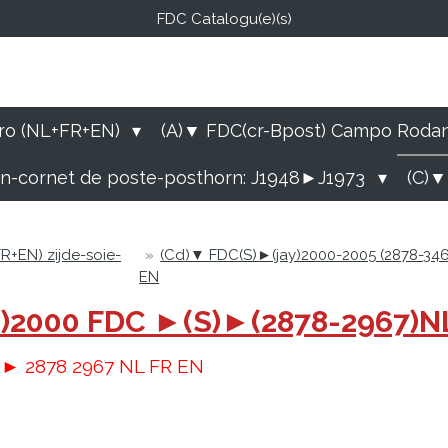
FDC Catalogu(e)(s)
FDC-B
E Catalogu(e)s (NL-FR-EN
ro (NL+FR+EN)
(A)▼ FDC(cr-Bpost) Campo Roda
rn-cornet de poste-posthorn: J1948►J1973
(C)▼
R+EN) zijde-soie-
»
(Cd)▼ FDC(S)►(jay)2000-2005 (2878-34
EN
ay)2000 FDC ►(S)►(2878-2967)
 ► 2878 2967 NL FR EN