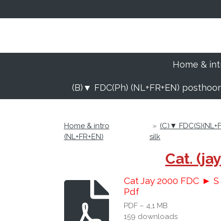
Ga
direct
naar
de
hoofdinhoud
Home & int
(B)▼ FDC(Ph) (NL+FR+EN) posthoo
Home & intro
»
(C)▼ FDC(S)(NL+F
(NL+FR+EN)
silk
Cat. (j
Cat Jay 2000 FDC ► S
Pdf
PDF – 4,1 MB
159 downloads