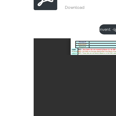
Download
Invent. -l