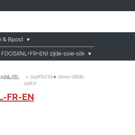
)
n & Bpost
 FDC(S)(NL+FR+EN) zijde-soie-silk
69)NL-FR-
»
(29)FDC(S)►J2000 (2878-
2967)
NL-FR-EN