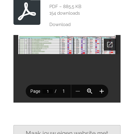
PDF – 885,5 KB
154 downloads
Download
Maak jouw eigen website met