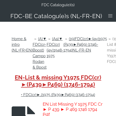
FDC Catalogu(e)(s)
Ga
direct
FDC-B
E Catalogu(e)s (NL-FR-EN)
naar
de
hoofdinhoud
Home &
»
(A)▼
»
(Aa)▼
»
(19)FDC(cr)►(jay)1975
»
(
intro
FDC(cr-
FDC(cr)
(P439►P469) (1746-
List 
(NL+FR+EN)
Bpost)
(jay)1948-
1794)NL-FR-EN
miss
Campo
1975
Y197
Rodan
FDC(
& Bpost
EN-List & missing Y1975 FDC(cr)
►(P439►P469) (1746-1794)
•
FDC(cr)►J1975 (P439►P469) (1746-1794)
EN List Missing Y 1975 FDC Cr
► P 439 ► P 469 1746 1794
Pdf