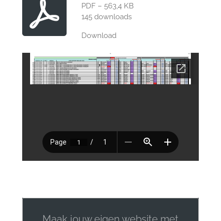
PDF – 563,4 KB
145 downloads
Download
Maak jouw eigen website met