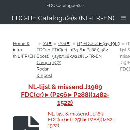
FDC Catalogu(e)(s)
Ga
direct
FDC-B
E Catalogu(e)s (NL-FR-EN)
naar
de
hoofdinhoud
Home &
»
(A)▼
»
(Aa)▼
»
(13)FDC(cr)►(jay)1969
»
(
intro
FDC(cr-
FDC(cr)
(P256►P288)(1482-
lijst 
(NL+FR+EN)
Bpost)
(jay)1948-
1522)NL-FR-EN
miss
Campo
1975
J196
Rodan
FDC(
& Bpost
NL-lijst & missend J1969
FDC(cr)►(P256►P288)(1482-
1522)
NL-lijst & missend J1969
FDC(cr)►(P256►P288)(1482-
1522)