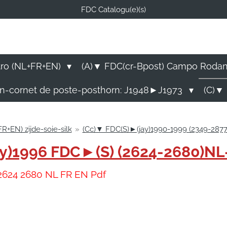
FDC Catalogu(e)(s)
FDC-B
E Catalogu(e)s (NL-FR-EN
tro (NL+FR+EN)
(A)▼ FDC(cr-Bpost) Campo Roda
rn-cornet de poste-posthorn: J1948►J1973
(C)▼ 
+EN) zijde-soie-silk
»
(Cc)▼ FDC(S)►(jay)1990-1999 (2349-287
jay)1996 FDC►(S) (2624-2680)N
2624 2680 NL FR EN Pdf