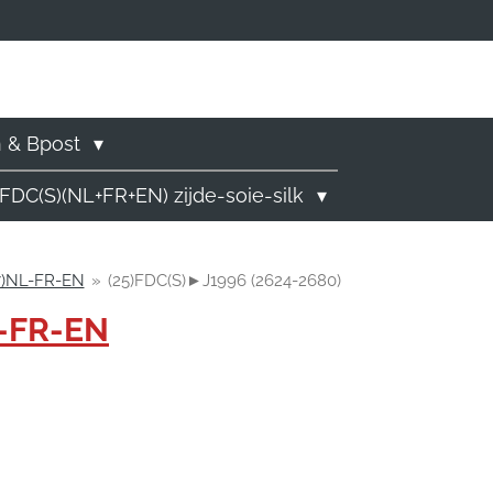
)
n & Bpost
FDC(S)(NL+FR+EN) zijde-soie-silk
7)NL-FR-EN
»
(25)FDC(S)►J1996 (2624-2680)
L-FR-EN