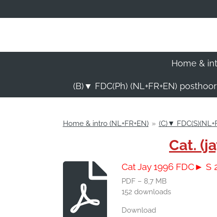
Ga
direct
naar
de
hoofdinhoud
Home & in
(B)▼ FDC(Ph) (NL+FR+EN) posthoo
Home & intro (NL+FR+EN)
»
(C)▼ FDC(S)(NL+FR
Cat. (
Cat Jay 1996 FDC► S 
PDF – 8,7 MB
152 downloads
Download