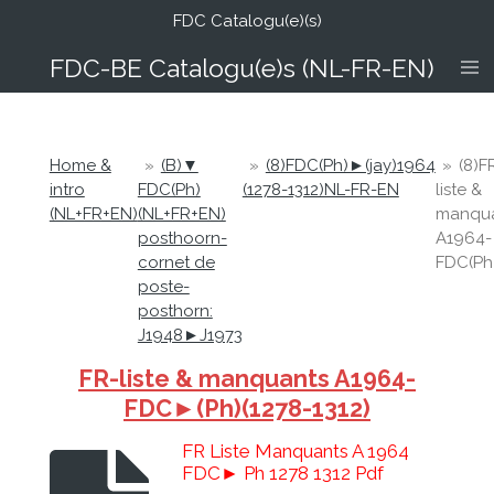
FDC Catalogu(e)(s)
Ga
direct
FDC-B
E Catalogu(e)s (NL-FR-EN)
naar
de
hoofdinhoud
Home &
»
(B)▼
»
(8)FDC(Ph)►(jay)1964
»
(8)F
intro
FDC(Ph)
(1278-1312)NL-FR-EN
liste &
(NL+FR+EN)
(NL+FR+EN)
manqu
posthoorn-
A1964-
cornet de
FDC(Ph
poste-
posthorn:
J1948►J1973
FR-liste & manquants A1964-
FDC►(Ph)(1278-1312)
FR Liste Manquants A 1964
FDC► Ph 1278 1312 Pdf