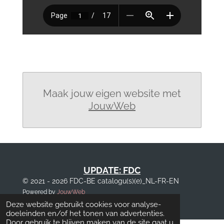
Maak jouw eigen website met
JouwWeb
UPDATE: FDC
© 2021 - 2026 FDC-BE catalogu(s)(e)_NL-FR-EN
Powered by
JouwWeb
Deze website gebruikt cookies voor analyse-
doeleinden en/of het tonen van advertenties.
Door gebruik te blijven maken van de site gaat u