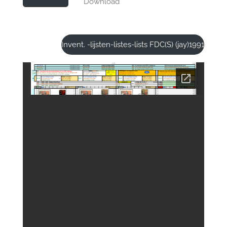
Download
Invent. -lijsten-listes-lists FDC(S) (jay)1991