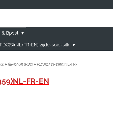
)
n & Bpost
FDC(S)(NL+FR+EN) zijde-soie-silk
cr)►(jay)1965 (P150►P178)(1313-1359)NL-FR-
1359)NL-FR-EN