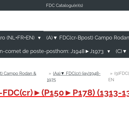
FDC Catalogu(e)(s)
FDC-B
E Catalogu(e)s (NL-FR-EN
tro (NL+FR+EN)
(A)▼ FDC(cr-Bpost) Campo Roda
rn-cornet de poste-posthorn: J1948►J1973
(C)▼ 
st) Campo Rodan &
»
(Aa)▼ FDC(cr) (jay)1948-
»
(9)FDC(
1975
EN
65-FDC(cr)►(P150►P178) (1313-