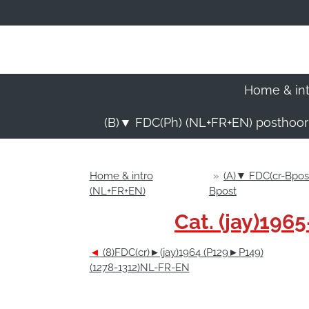
Ga
direct
naar
de
hoofdinhoud
Home & in
(B)▼ FDC(Ph) (NL+FR+EN) posthoo
Home & intro
»
(A)▼ FDC(cr-Bpo
(NL+FR+EN)
Bpost
Cat. (jay)19
◄
(8)FDC(cr)►(jay)1964 (P129►P149)
(1278-1312)NL-FR-EN