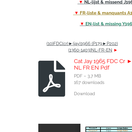
▼
NL-lijst & missend J1
▼
FR-liste & manquants A
▼
EN-list & missing Y19
(10)FDC(cr)►(jay)1966 (P179►P202)
(1360-1403)NL-FR-EN
►
Cat Jay 1965 FDC Cr ►
NL FR EN Pdf
PDF – 3,7 MB
167 downloads
Download