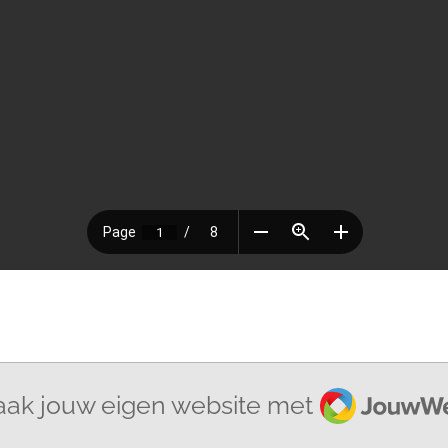
JouwWeb
ak jouw eigen website met