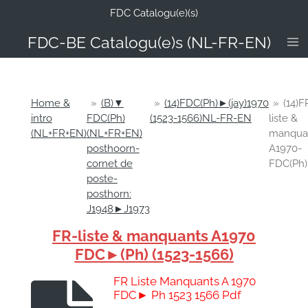
FDC Catalogu(e)(s)
Ga
direct
FDC-B
E Catalogu(e)s (NL-FR-EN)
naar
de
hoofdinhoud
Home &
»
(B)▼
»
(14)FDC(Ph)►(jay)1970
»
(14)F
intro
FDC(Ph)
(1523-1566)NL-FR-EN
liste &
(NL+FR+EN)
(NL+FR+EN)
manqua
posthoorn-
A1970-
cornet de
FDC(Ph)
poste-
posthorn:
J1948►J1973
FR-liste & manquants A1970
FDC►(Ph) (1523-1566)
FR Liste Manquants A 1970
FDC► Ph 1523 1566 Pdf