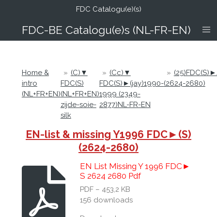
FDC Catalogu(e)(s)
Ga
direct
FDC-B
E Catalogu(e)s (NL-FR-EN)
naar
de
hoofdinhoud
Home &
»
(C)▼
»
(Cc)▼
»
(25)FDC(S)
intro
FDC(S)
FDC(S)►(jay)1990-
(2624-2680)
(NL+FR+EN)
(NL+FR+EN)
1999 (2349-
zijde-soie-
2877)NL-FR-EN
silk
EN-list & missing Y1996 FDC►(S)
(2624-2680)
EN List Missing Y 1996 FDC►
S 2624 2680 Pdf
PDF – 453,2 KB
156 downloads