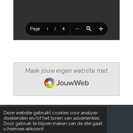
Maak jouw eigen website met
JouwWeb
Deze website gebruikt cookies voor analyse-
doeleinden en/of het tonen van advertenties.
UPDATE: FDC
Door gebruik te blijven maken van de site gaat
© 2021 - 2026 FDC-BE catalogu(s)(e)_NL-FR-EN
u hiermee akkoord.