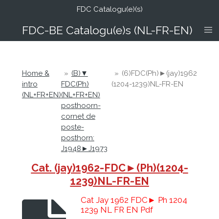
FDC Catalogu(e)(s)
Ga
direct
FDC-B
E Catalogu(e)s (NL-FR-EN)
naar
de
hoofdinhoud
Home &
»
(B)▼
»
(6)FDC(Ph)►(jay)1962
intro
FDC(Ph)
(1204-1239)NL-FR-EN
(NL+FR+EN)
(NL+FR+EN)
posthoorn-
cornet de
poste-
posthorn:
J1948►J1973
Cat. (jay)1962-FDC►(Ph)(1204-
1239)NL-FR-EN
Cat Jay 1962 FDC► Ph 1204
1239 NL FR EN Pdf