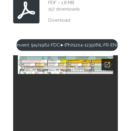
PDF – 1,8 MB
157 downloads
Download
Invent. (jay)1962-FDC►(Ph)(1204-1239)(NL-FR-EN)