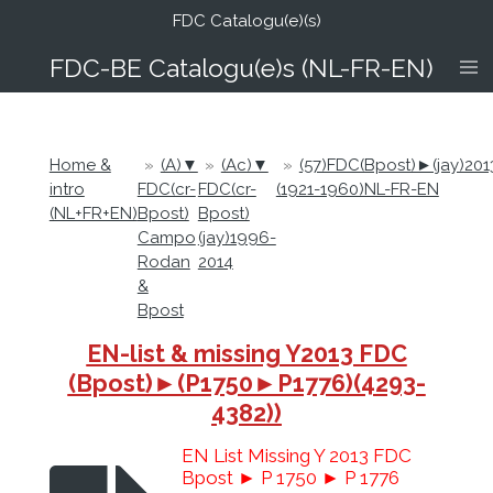
FDC Catalogu(e)(s)
Ga
direct
FDC-B
E Catalogu(e)s (NL-FR-EN)
naar
de
hoofdinhoud
Home &
»
(A)▼
»
(Ac)▼
»
(57)FDC(Bpost)►(jay)20
intro
FDC(cr-
FDC(cr-
(1921-1960)NL-FR-EN
(NL+FR+EN)
Bpost)
Bpost)
Campo
(jay)1996-
Rodan
2014
&
Bpost
EN-list & missing Y2013 FDC
(Bpost)►(P1750►P1776)(4293-
4382))
EN List Missing Y 2013 FDC
Bpost ► P 1750 ► P 1776