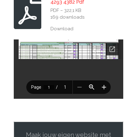
4293 4382 Pdf
PDF – 322,1 KB
169 downloads
Download
Maak jouw eigen website met