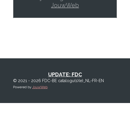
JouwWeb
UPDATE: FDC
© 2021 - 2026 FDC-BE catalogu(s)(e)_NL-FR-EN
Powered by
JouwWeb