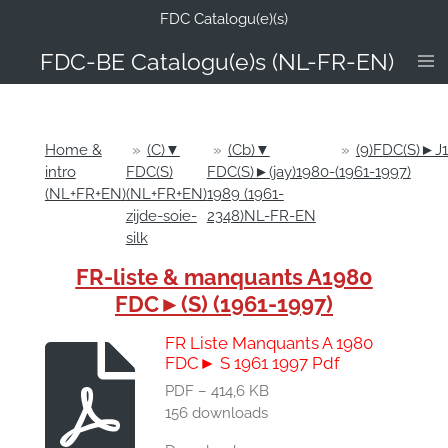
FDC Catalogu(e)(s)
Ga
direct
FDC-B
E Catalogu(e)s (NL-FR-EN)
naar
de
hoofdinhoud
Home &
»
(C)▼
»
(Cb)▼
»
(9)FDC(S)►J
intro
FDC(S)
FDC(S)►(jay)1980-
(1961-1997)
(NL+FR+EN)
(NL+FR+EN)
1989 (1961-
zijde-soie-
2348)NL-FR-EN
silk
FR-liste & manquants A1980
FDC►(S) (1961-1997)
FR Liste Manquants A 1980
FDC► S 1961 1997 Pdf
PDF – 414,6 KB
156 downloads