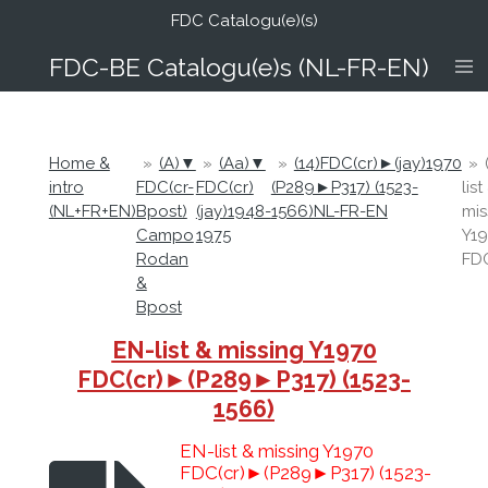
FDC Catalogu(e)(s)
Ga
direct
FDC-B
E Catalogu(e)s (NL-FR-EN)
naar
de
hoofdinhoud
Home &
»
(A)▼
»
(Aa)▼
»
(14)FDC(cr)►(jay)1970
»
intro
FDC(cr-
FDC(cr)
(P289►P317) (1523-
list
(NL+FR+EN)
Bpost)
(jay)1948-
1566)NL-FR-EN
mis
Campo
1975
Y1
Rodan
FDC
&
Bpost
EN-list & missing Y1970
FDC(cr)►(P289►P317) (1523-
1566)
EN-list & missing Y1970
FDC(cr)►(P289►P317) (1523-